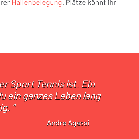
erer
Hallenbelegung
. Plätze könnt ihr
 Sport Tennis ist. Ein
du ein ganzes Leben lang
g. "
Andre Agassi